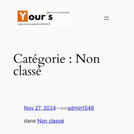
Aller
au
contenu
Catégorie :
Non
classé
Nov 27, 2024
—
admin1546
par
dans
Non classé